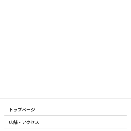
はんこ屋さん21からのお知らせ
2026/03/19
はんこ屋さん21からのお知らせ
個人用印鑑の印材（素材）の選び方｜実印・銀行印・認印におす
すめは？
2026/03/09
はんこ屋さん21からのお知らせ
電子印鑑の使い方は？メリットやデメリットも解説
2026/02/13
はんこ屋さん21からのお知らせ
印鑑の書体（古印体・篆書体・印相体・楷書体・行書体）とは？
特徴とフォントの選び方
はんこ屋さん21からのお知らせ一覧 ≫
トップページ
店舗・アクセス