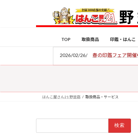
コ
ナ
ン
ビ
テ
ゲ
ン
ー
ツ
シ
TOP
取扱商品
印鑑・はんこ
へ
ョ
ス
ン
2026/02/26/
春の印鑑フェア開催
キ
に
ッ
移
プ
動
はんこ屋さん21 野並店
取扱商品・サービス
検
索: