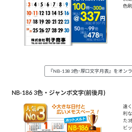
色
『NB-138 3色･厚口文字月表』を
オン
NB-186 3色・ジャンボ文字(前後月)
遠
利
た
ビ