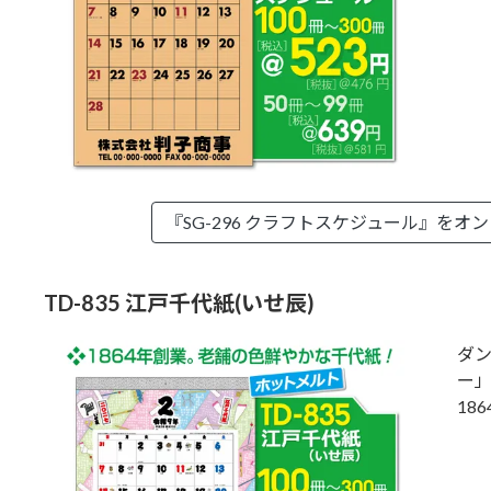
『SG-296 クラフトスケジュール』を
オン
TD-835 江戸千代紙(いせ辰)
ダ
ー
18