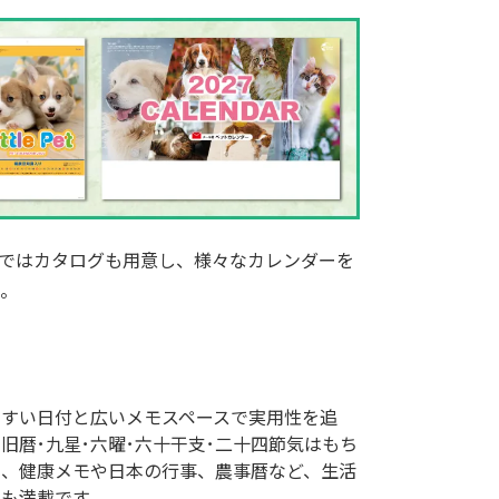
ではカタログも用意し、様々なカレンダーを
。
やすい日付と広いメモスペースで実用性を追
旧暦･九星･六曜･六十干支･二十四節気はもち
ん、健康メモや日本の行事、農事暦など、生活
報も満載です。