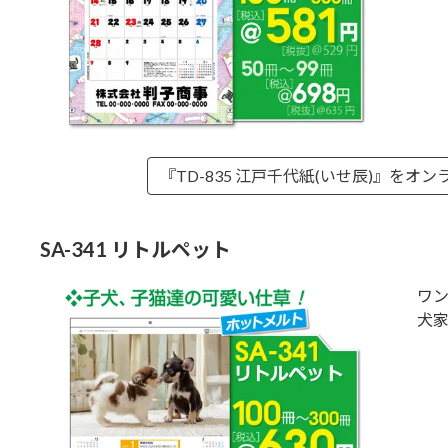
『TD-835 江戸千代紙(いせ辰)』を
オン
SA-341 リトルペット
ワ
犬