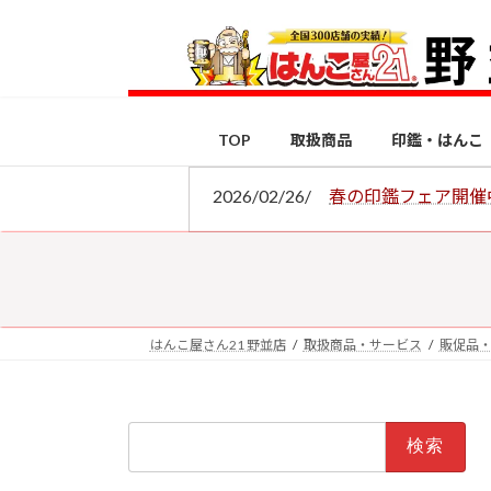
コ
ナ
ン
ビ
テ
ゲ
ン
ー
ツ
シ
TOP
取扱商品
印鑑・はんこ
へ
ョ
ス
ン
2026/02/26/
春の印鑑フェア開催
キ
に
ッ
移
プ
動
はんこ屋さん21 野並店
取扱商品・サービス
販促品
検
索: