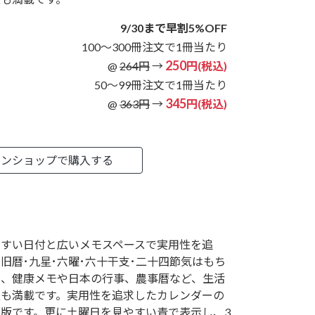
9/30まで早割5%OFF
100～300冊注文で1冊当たり
250
@
264円
→
円(税込)
50～99冊注文で1冊当たり
345
@
363円
→
円(税込)
インショップで購入する
やすい日付と広いメモスペースで実用性を追
旧暦･九星･六曜･六十干支･二十四節気はもち
ん、健康メモや日本の行事、農事暦など、生活
報も満載です。実用性を追求したカレンダーの
定版です。更に土曜日を見やすい青で表示し、3