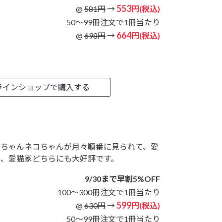
553
@
581円
→
円(税込)
50～99冊注文で1冊当たり
664
@
698円
→
円(税込)
ラインショップで購入する
ンちゃんネコちゃんが月々順番に見られて、愛
家、愛猫家どちらにも大好評です。
9/30まで早割5%OFF
100～300冊注文で1冊当たり
599
@
630円
→
円(税込)
50～99冊注文で1冊当たり