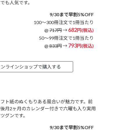
スでも人気です。
9/30まで早割5%OFF
100～300冊注文で1冊当たり
682
@
717円
→
円(税込)
50～99冊注文で1冊当たり
793
@
833円
→
円(税込)
オンラインショップで購入する
ラフト紙のぬくもりある風合いが魅力です。前
と後月2ヶ月のカレンダー付きで六曜も入り実用
バツグンです。
9/30まで早割5%OFF