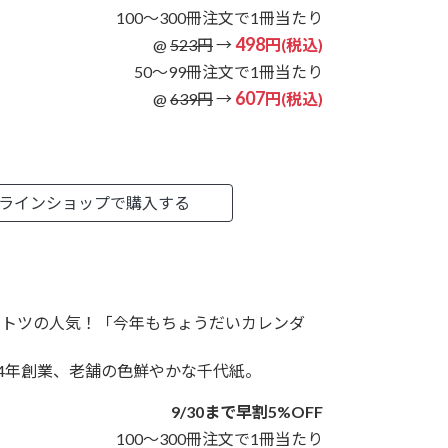
100～300冊注文で1冊当たり
498
@
523円
→
円(税込)
50～99冊注文で1冊当たり
607
@
639円
→
円(税込)
ラインショップで購入する
ントツの人気！「今年もちょうだいカレンダ
」
64年創業、老舗の色鮮やかな千代紙。
9/30まで早割5%OFF
100～300冊注文で1冊当たり