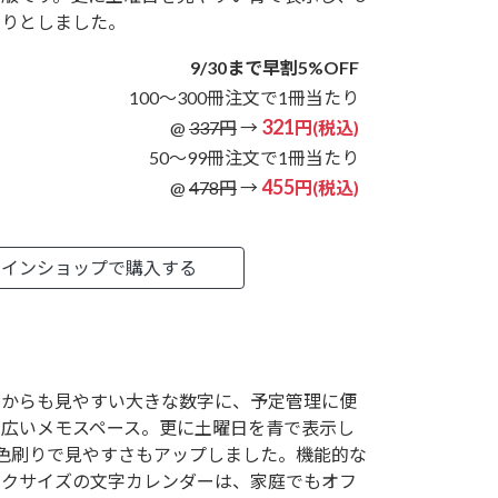
刷りとしました。
9/30まで早割5%OFF
100～300冊注文で1冊当たり
321
@
337円
→
円(税込)
50～99冊注文で1冊当たり
455
@
478円
→
円(税込)
ラインショップで購入する
くからも見やすい大きな数字に、予定管理に便
な広いメモスペース。更に土曜日を青で表示し
3色刷りで見やすさもアップしました。機能的な
ックサイズの文字カレンダーは、家庭でもオフ