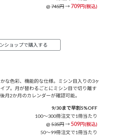
709
@
745円
→
円(税込)
ンショップで購入する
やかな色彩、機能的な仕様。ミシン目入りの3ヶ
タイプ。月が替わるごとにミシン目で切り離す
、後月2か月のカレンダーが確認可能。
9/30まで早割5%OFF
100～300冊注文で1冊当たり
509
@
535円
→
円(税込)
50～99冊注文で1冊当たり