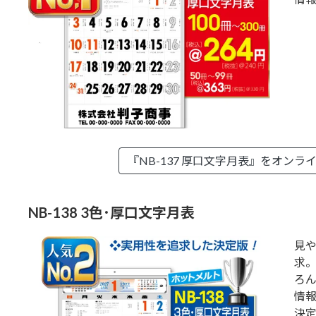
『NB-137 厚口文字月表』を
オンラ
NB-138 3色･厚口文字月表
見
求。
ろ
情
決